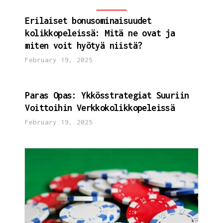
Erilaiset bonusominaisuudet
kolikkopeleissä: Mitä ne ovat ja
miten voit hyötyä niistä?
February 19, 2025
Paras Opas: Ykkösstrategiat Suuriin
Voittoihin Verkkokolikkopeleissä
February 19, 2025