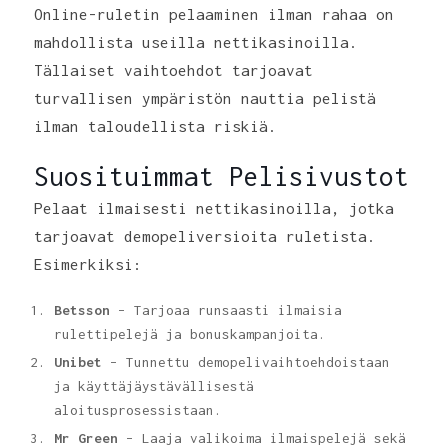
Online-ruletin pelaaminen ilman rahaa on
mahdollista useilla nettikasinoilla.
Tällaiset vaihtoehdot tarjoavat
turvallisen ympäristön nauttia pelistä
ilman taloudellista riskiä.
Suosituimmat Pelisivustot
Pelaat ilmaisesti nettikasinoilla, jotka
tarjoavat demopeliversioita ruletista.
Esimerkiksi:
Betsson
– Tarjoaa runsaasti ilmaisia
rulettipelejä ja bonuskampanjoita.
Unibet
– Tunnettu demopelivaihtoehdoistaan
ja käyttäjäystävällisestä
aloitusprosessistaan.
Mr Green
– Laaja valikoima ilmaispelejä sekä