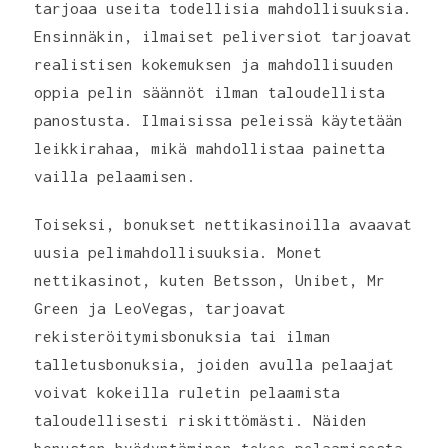
tarjoaa useita todellisia mahdollisuuksia.
Ensinnäkin, ilmaiset peliversiot tarjoavat
realistisen kokemuksen ja mahdollisuuden
oppia pelin säännöt ilman taloudellista
panostusta. Ilmaisissa peleissä käytetään
leikkirahaa, mikä mahdollistaa painetta
vailla pelaamisen.
Toiseksi, bonukset nettikasinoilla avaavat
uusia pelimahdollisuuksia. Monet
nettikasinot, kuten Betsson, Unibet, Mr
Green ja LeoVegas, tarjoavat
rekisteröitymisbonuksia tai ilman
talletusbonuksia, joiden avulla pelaajat
voivat kokeilla ruletin pelaamista
taloudellisesti riskittömästi. Näiden