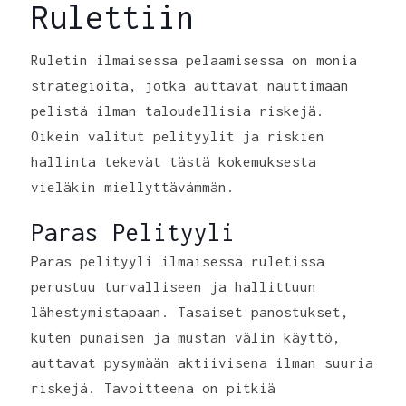
Rulettiin
Ruletin ilmaisessa pelaamisessa on monia
strategioita, jotka auttavat nauttimaan
pelistä ilman taloudellisia riskejä.
Oikein valitut pelityylit ja riskien
hallinta tekevät tästä kokemuksesta
vieläkin miellyttävämmän.
Paras Pelityyli
Paras pelityyli ilmaisessa ruletissa
perustuu turvalliseen ja hallittuun
lähestymistapaan. Tasaiset panostukset,
kuten punaisen ja mustan välin käyttö,
auttavat pysymään aktiivisena ilman suuria
riskejä. Tavoitteena on pitkiä