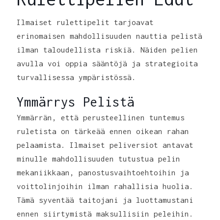
Ilmaiset rulettipelit tarjoavat
erinomaisen mahdollisuuden nauttia pelistä
ilman taloudellista riskiä. Näiden pelien
avulla voi oppia sääntöjä ja strategioita
turvallisessa ympäristössä.
Ymmärrys Pelistä
Ymmärrän, että perusteellinen tuntemus
ruletista on tärkeää ennen oikean rahan
pelaamista. Ilmaiset peliversiot antavat
minulle mahdollisuuden tutustua pelin
mekaniikkaan, panostusvaihtoehtoihin ja
voittolinjoihin ilman rahallisia huolia.
Tämä syventää taitojani ja luottamustani
ennen siirtymistä maksullisiin peleihin.